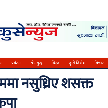
्य
पर्यटन
खेलकुद
विश्व
कुसे विशेष
विचार
ाममा नसुध्रिए शसक्त
कपा