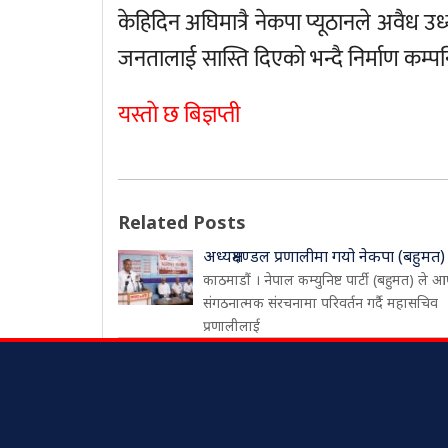
केहिदिन अघिमात्रै नेकपा प्यूठानले अवैध उध
जनतालाई सास्ति दिएको भन्दै निर्माण कम्पन
यस्ताे छ बिज्ञप्ती
Related Posts
अध्यक्षमण्डल प्रणालीमा गयो नेकपा (बहुमत)
काठमाडौं । नेपाल कम्युनिष्ट पार्टी (बहुमत) ले आ
संगठनात्मक संरचनामा परिवर्तन गर्दै महासचिव
प्रणालीलाई