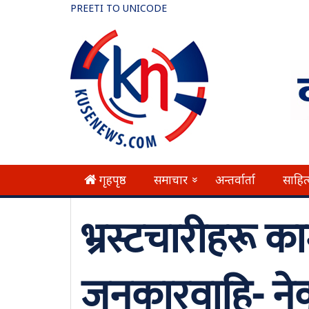
PREETI TO UNICODE
गृहपृष्ठ
समाचार
अन्तर्वार्ता
साहित
»
भ्रस्टचारीहरू क
जनकारवाहि- ने