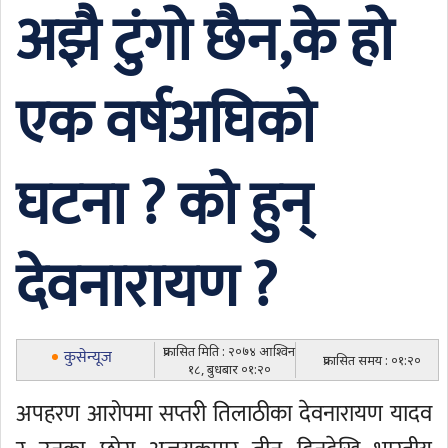
अझै टुंगो छैन,के हो
एक वर्षअघिको
घटना ? को हुन्
देवनारायण ?
प्रकासित मिति : २०७४ आश्विन
कुसेन्यूज
प्रकासित समय : ०१:२०
१८, बुधबार ०१:२०
अपहरण आरोपमा सप्तरी तिलाठीका देवनारायण यादव