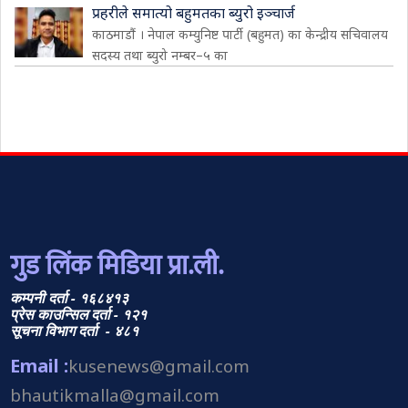
प्रहरीले समात्यो बहुमतका ब्युरो इञ्चार्ज
काठमाडौं । नेपाल कम्युनिष्ट पार्टी (बहुमत) का केन्द्रीय सचिवालय
सदस्य तथा ब्युरो नम्बर–५ का
गुड लिंक मिडिया प्रा.ली.
कम्पनी दर्ता - १६८४१३
प्रेस काउन्सिल दर्ता - १२१
सूचना विभाग दर्ता - ४८१
Email :
kusenews@gmail.com
bhautikmalla@gmail.com