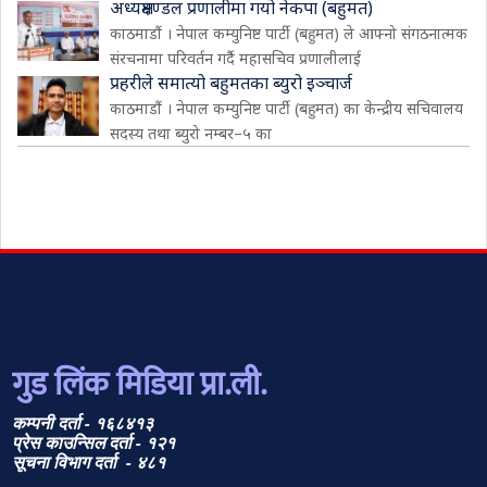
अध्यक्षमण्डल प्रणालीमा गयो नेकपा (बहुमत)
काठमाडौं । नेपाल कम्युनिष्ट पार्टी (बहुमत) ले आफ्नो संगठनात्मक
संरचनामा परिवर्तन गर्दै महासचिव प्रणालीलाई
प्रहरीले समात्यो बहुमतका ब्युरो इञ्चार्ज
काठमाडौं । नेपाल कम्युनिष्ट पार्टी (बहुमत) का केन्द्रीय सचिवालय
सदस्य तथा ब्युरो नम्बर–५ का
गुड लिंक मिडिया प्रा.ली.
कम्पनी दर्ता - १६८४१३
प्रेस काउन्सिल दर्ता - १२१
सूचना विभाग दर्ता - ४८१