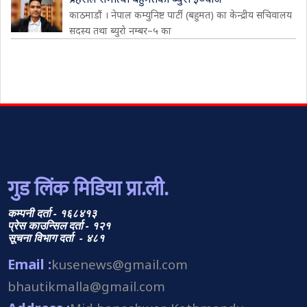
काठमाडौं । नेपाल कम्युनिष्ट पार्टी (बहुमत) का केन्द्रीय सचिवालय
सदस्य तथा ब्युरो नम्बर–५ का
गुड लिंक मिडिया प्रा.ली.
कम्पनी दर्ता - १६८४१३
प्रेस काउन्सिल दर्ता - १२१
सूचना विभाग दर्ता - ४८१
Email :
kusenews@gmail.com
bhautikmalla@gmail.com