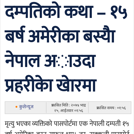
दम्पतिको कथा – १५
बर्ष अमेरीका बस्याै
नेपाल अाउदा
प्रहरीकाे खाेरमा
प्रकासित मिति : २०७४ भाद्र
कुसेन्यूज
प्रकासित समय : ०१:५६
२५, आईतवार ०१:५६
मृत्यु भएका व्यक्तिको पासपोर्टमा एक नेपाली दम्पती १५