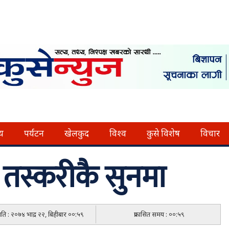
्य
पर्यटन
खेलकुद
विश्व
कुसे विशेष
विचार
न तस्करीकै सुनमा
मिति : २०७४ भाद्र २२, बिहीबार ००:५९
प्रकासित समय : ००:५९