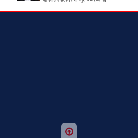
सचिवालय सदस्य तथा ब्युरो नम्बर–५ का