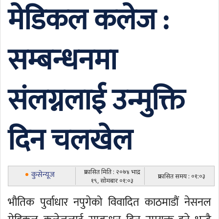
मेडिकल कलेज :
सम्बन्धनमा
संलग्नलाई उन्मुक्ति
दिन चलखेल
प्रकासित मिति : २०७४ भाद्र
कुसेन्यूज
प्रकासित समय : ०१:०३
१९, सोमबार ०१:०३
भौतिक पुर्वाधार नपुगेको विवादित काठमाडौं नेसनल