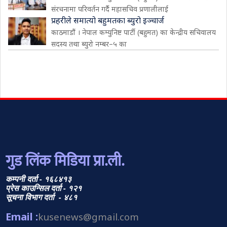
संरचनामा परिवर्तन गर्दै महासचिव प्रणालीलाई
प्रहरीले समात्यो बहुमतका ब्युरो इञ्चार्ज
काठमाडौं । नेपाल कम्युनिष्ट पार्टी (बहुमत) का केन्द्रीय सचिवालय
सदस्य तथा ब्युरो नम्बर–५ का
गुड लिंक मिडिया प्रा.ली.
कम्पनी दर्ता - १६८४१३
प्रेस काउन्सिल दर्ता - १२१
सूचना विभाग दर्ता - ४८१
Email :
kusenews@gmail.com