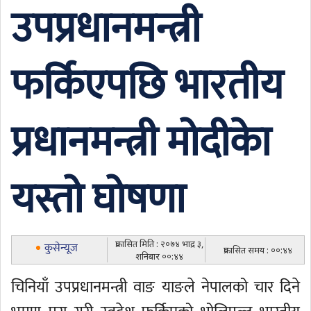
उपप्रधानमन्त्री
फर्किएपछि भारतीय
प्रधानमन्त्री मोदीकाे
यस्तो घोषणा
प्रकासित मिति : २०७४ भाद्र ३,
कुसेन्यूज
प्रकासित समय : ००:४४
शनिबार ००:४४
चिनियाँ उपप्रधानमन्त्री वाङ याङले नेपालको चार दिने