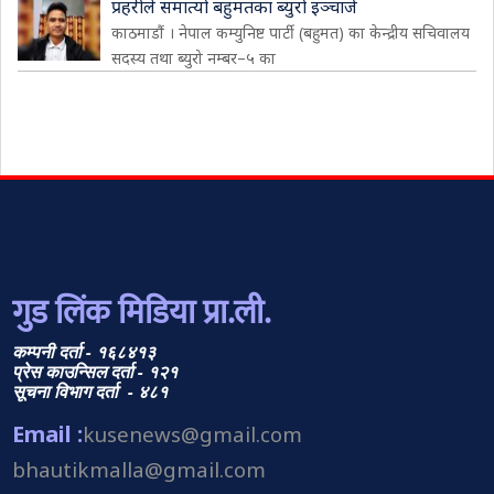
प्रहरीले समात्यो बहुमतका ब्युरो इञ्चार्ज
काठमाडौं । नेपाल कम्युनिष्ट पार्टी (बहुमत) का केन्द्रीय सचिवालय
सदस्य तथा ब्युरो नम्बर–५ का
गुड लिंक मिडिया प्रा.ली.
कम्पनी दर्ता - १६८४१३
प्रेस काउन्सिल दर्ता - १२१
सूचना विभाग दर्ता - ४८१
Email :
kusenews@gmail.com
bhautikmalla@gmail.com