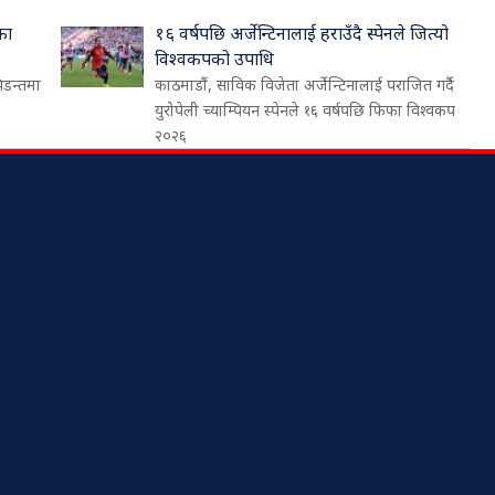
का
१६ वर्षपछि अर्जेन्टिनालाई हराउँदै स्पेनले जित्यो
विश्वकपको उपाधि
िडन्तमा
काठमाडौं, साविक विजेता अर्जेन्टिनालाई पराजित गर्दै
युरोपेली च्याम्पियन स्पेनले १६ वर्षपछि फिफा विश्वकप
२०२६