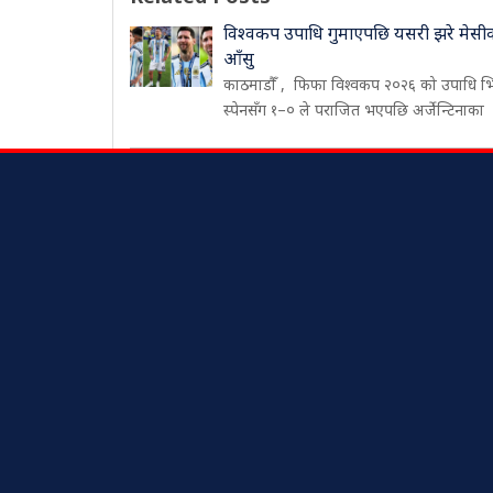
विश्वकप उपाधि गुमाएपछि यसरी झरे मेसी
आँसु
काठमाडौँ , फिफा विश्वकप २०२६ को उपाधि भ
स्पेनसँग १–० ले पराजित भएपछि अर्जेन्टिनाका