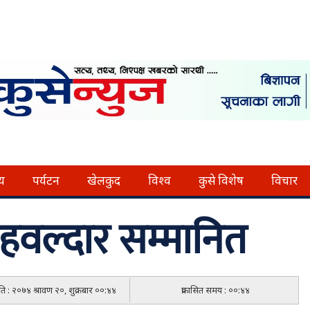
्य
पर्यटन
खेलकुद
विश्व
कुसे विशेष
विचार
ी हवल्दार सम्मानित
िति : २०७४ श्रावण २०, शुक्रबार ००:४४
प्रकासित समय : ००:४४