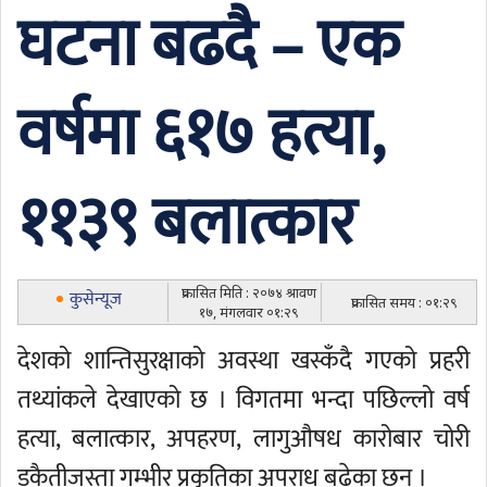
घटना बढदै – एक
वर्षमा ६१७ हत्या,
११३९ बलात्कार
प्रकासित मिति : २०७४ श्रावण
कुसेन्यूज
प्रकासित समय : ०१:२९
१७, मंगलवार ०१:२९
देशको शान्तिसुरक्षाको अवस्था खस्कँदै गएको प्रहरी
तथ्यांकले देखाएको छ । विगतमा भन्दा पछिल्लो वर्ष
हत्या, बलात्कार, अपहरण, लागुऔषध कारोबार चोरी
डकैतीजस्ता गम्भीर प्रकृतिका अपराध बढेका छन् ।