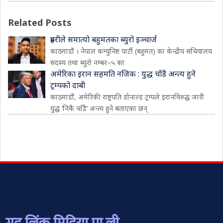
Related Posts
प्रहरीले समात्यो बहुमतका ब्युरो इञ्चार्ज
काठमाडौं । नेपाल कम्युनिष्ट पार्टी (बहुमत) का केन्द्रीय सचिवालय
सदस्य तथा ब्युरो नम्बर–५ का
अमेरिका इरान सहमति नजिक : युद्ध चाँडै अन्त्य हुने
ट्रम्पको दाबी
काठमाडौं, अमेरिकी राष्ट्रपति डोनाल्ड ट्रम्पले इरानविरुद्ध जारी
युद्ध ‘निकै चाँडै’ अन्त्य हुने बताएका छन्