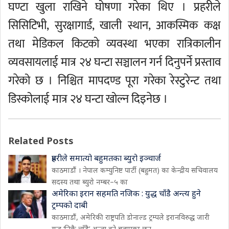
घण्टा खुला राखिने घोषणा गरेका थिए । प्रहरीले
सिसिटिभी, सुरक्षागार्ड, खाली स्थान, आकस्मिक कक्ष
तथा मेडिकल किटको व्यवस्था भएका रात्रिकालीन
व्यवसायलाई मात्र २४ घन्टा सञ्चालन गर्न दिनुपर्ने प्रस्ताव
गरेको छ । निश्चित मापदण्ड पूरा गरेका रेस्टुरेन्ट तथा
डिस्कोलाई मात्र २४ घन्टा खोल्न दिइनेछ ।
Related Posts
प्रहरीले समात्यो बहुमतका ब्युरो इञ्चार्ज
काठमाडौं । नेपाल कम्युनिष्ट पार्टी (बहुमत) का केन्द्रीय सचिवालय
सदस्य तथा ब्युरो नम्बर–५ का
अमेरिका इरान सहमति नजिक : युद्ध चाँडै अन्त्य हुने
ट्रम्पको दाबी
काठमाडौं, अमेरिकी राष्ट्रपति डोनाल्ड ट्रम्पले इरानविरुद्ध जारी
युद्ध ‘निकै चाँडै’ अन्त्य हुने बताएका छन्