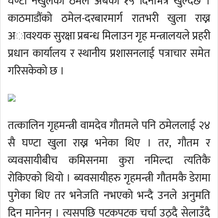
घण्टा नखुलेको ठमेल अबको १५ दिनभित्र खुल्दैछ ।
काठमाडौंको ठमेल-दरबारमार्ग रातभरी खुला राख्न
अावश्यक सुरक्षा प्रबन्ध मिलाउन गृह मन्त्रालयले प्रहरी
प्रधान कार्यालय र स्थानीय प्रशासनलाई पत्राचार समेत
गरिसकेको छ ।
तत्कालिन गृहमन्त्री वामदेव गौतमले पनि ठमेललाई २४
सै घण्टा खुला राख्न भनेका थिए । तर, गौतम र
व्यवसायीबीच कमिसनमा कुरा नमिल्दा त्यतिकै
रोकिएको थियो । ब्यवसायीहरु गृहमन्त्री गौतमकै डेरामा
पुगेका थिए तर भनेजति नभएको भन्दै उनले अनुमति
दिन मानेनन् । त्यसपछि पटकपटक चर्चा उठ्दै सेलाउँदै