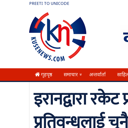
PREETI TO UNICODE
गृहपृष्ठ
समाचार
अन्तर्वार्ता
साहित
»
इरानद्वारा रकेट प
प्रतिवन्धलाई चुना