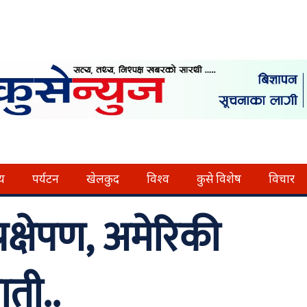
्य
पर्यटन
खेलकुद
विश्व
कुसे विशेष
विचार
्रक्षेपण, अमेरिकी
ैती..