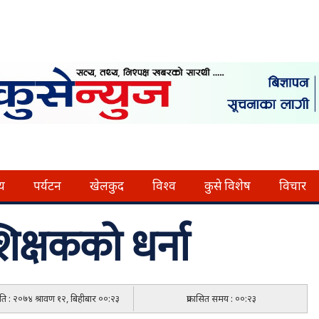
्य
पर्यटन
खेलकुद
विश्व
कुसे विशेष
विचार
शिक्षकको धर्ना
मिति : २०७४ श्रावण १२, बिहीबार ००:२३
प्रकासित समय : ००:२३