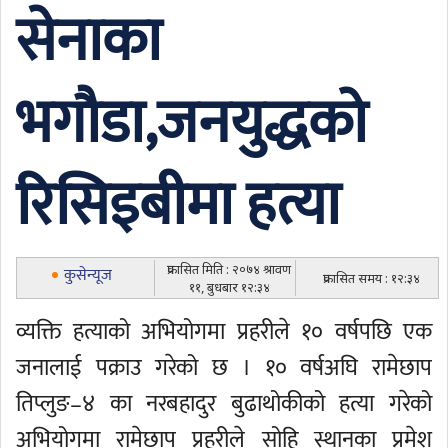
सेनाका
भगौडा,जनयुद्धको
रिसिइबीमा हत्या
प्रकासित मिति : २०७४ श्रावण
कुसेन्यूज
प्रकासित समय : १२:३४
११, बुधबार १२:३४
व्यक्ति हत्याको अभियोगमा प्रहरीले १० वर्षपछि एक
जनालाई पक्राउ गरेको छ । १० वर्षअघि रामेछाप
तिप्लुङ–४ का नरबहादुर बुढाथोकीको हत्या गरेको
अभियोगमा रामेछाप प्रहरीले सोहि स्थानका प्रमेश