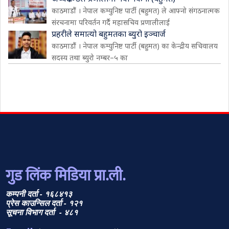
काठमाडौं । नेपाल कम्युनिष्ट पार्टी (बहुमत) ले आफ्नो संगठनात्मक
संरचनामा परिवर्तन गर्दै महासचिव प्रणालीलाई
प्रहरीले समात्यो बहुमतका ब्युरो इञ्चार्ज
काठमाडौं । नेपाल कम्युनिष्ट पार्टी (बहुमत) का केन्द्रीय सचिवालय
सदस्य तथा ब्युरो नम्बर–५ का
गुड लिंक मिडिया प्रा.ली.
कम्पनी दर्ता - १६८४१३
प्रेस काउन्सिल दर्ता - १२१
सूचना विभाग दर्ता - ४८१