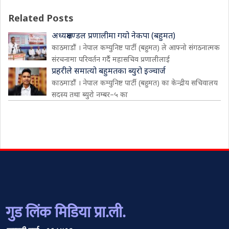
Related Posts
अध्यक्षमण्डल प्रणालीमा गयो नेकपा (बहुमत)
काठमाडौं । नेपाल कम्युनिष्ट पार्टी (बहुमत) ले आफ्नो संगठनात्मक
संरचनामा परिवर्तन गर्दै महासचिव प्रणालीलाई
प्रहरीले समात्यो बहुमतका ब्युरो इञ्चार्ज
काठमाडौं । नेपाल कम्युनिष्ट पार्टी (बहुमत) का केन्द्रीय सचिवालय
सदस्य तथा ब्युरो नम्बर–५ का
गुड लिंक मिडिया प्रा.ली.