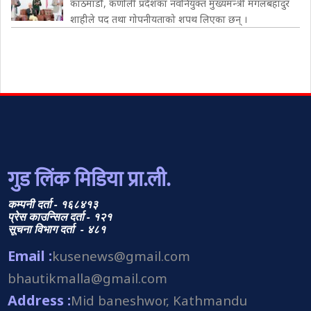
काठमाडौँ, कर्णाली प्रदेशका नवनियुक्त मुख्यमन्त्री मंगलबहादुर
शाहीले पद तथा गोपनीयताको शपथ लिएका छन् ।
गुड लिंक मिडिया प्रा.ली.
कम्पनी दर्ता - १६८४१३
प्रेस काउन्सिल दर्ता - १२१
सूचना विभाग दर्ता - ४८१
Email :
kusenews@gmail.com
bhautikmalla@gmail.com
Address :
Mid baneshwor, Kathmandu