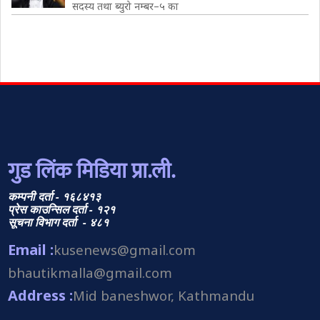
सदस्य तथा ब्युरो नम्बर–५ का
गुड लिंक मिडिया प्रा.ली.
कम्पनी दर्ता - १६८४१३
प्रेस काउन्सिल दर्ता - १२१
सूचना विभाग दर्ता - ४८१
Email :
kusenews@gmail.com
bhautikmalla@gmail.com
Address :
Mid baneshwor, Kathmandu