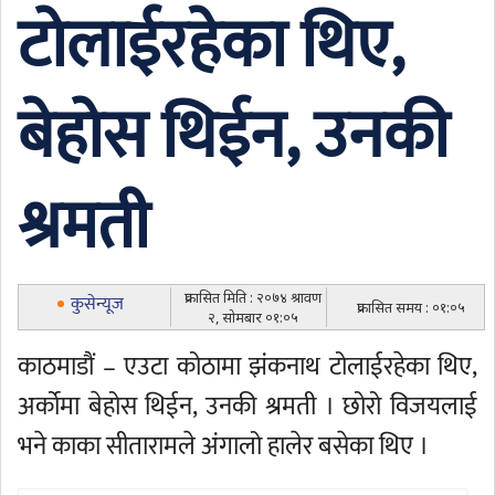
टोलाईरहेका थिए,
बेहोस थिईन, उनकी
श्रमती
प्रकासित मिति : २०७४ श्रावण
कुसेन्यूज
प्रकासित समय : ०१:०५
२, सोमबार ०१:०५
काठमाडौं – एउटा कोठामा झंकनाथ टोलाईरहेका थिए,
अर्कोमा बेहोस थिईन, उनकी श्रमती । छोरो विजयलाई
भने काका सीतारामले अंगालो हालेर बसेका थिए ।