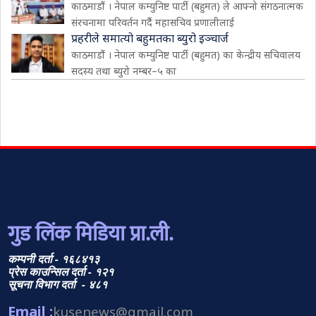
काठमाडौं । नेपाल कम्युनिष्ट पार्टी (बहुमत) ले आफ्नो संगठनात्मक
संरचनामा परिवर्तन गर्दै महासचिव प्रणालीलाई
प्रहरीले समात्यो बहुमतका ब्युरो इञ्चार्ज
काठमाडौं । नेपाल कम्युनिष्ट पार्टी (बहुमत) का केन्द्रीय सचिवालय
सदस्य तथा ब्युरो नम्बर–५ का
गुड लिंक मिडिया प्रा.ली.
कम्पनी दर्ता - १६८४१३
प्रेस काउन्सिल दर्ता - १२१
सूचना विभाग दर्ता - ४८१
Email :
kusenews@gmail.com