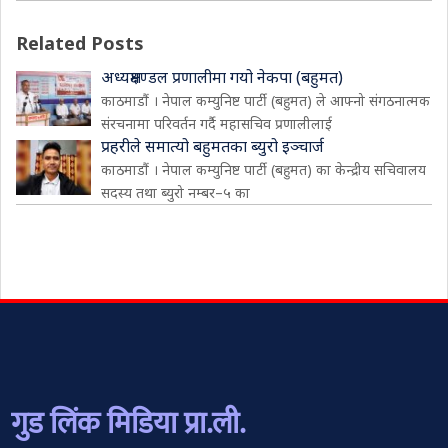
Related Posts
अध्यक्षमण्डल प्रणालीमा गयो नेकपा (बहुमत)
काठमाडौं । नेपाल कम्युनिष्ट पार्टी (बहुमत) ले आफ्नो संगठनात्मक
संरचनामा परिवर्तन गर्दै महासचिव प्रणालीलाई
प्रहरीले समात्यो बहुमतका ब्युरो इञ्चार्ज
काठमाडौं । नेपाल कम्युनिष्ट पार्टी (बहुमत) का केन्द्रीय सचिवालय
सदस्य तथा ब्युरो नम्बर–५ का
गुड लिंक मिडिया प्रा.ली.