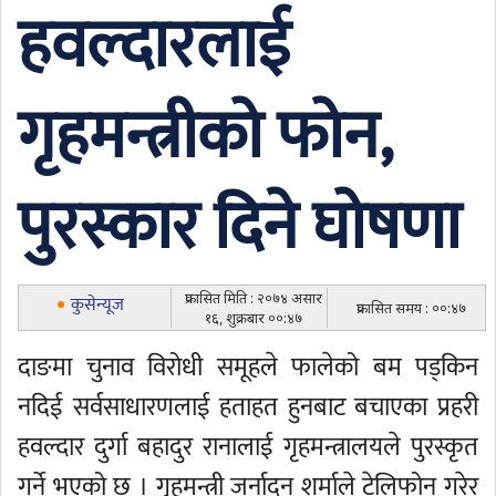
हवल्दारलाई
गृहमन्त्रीको फोन,
पुरस्कार दिने घोषणा
प्रकासित मिति : २०७४ असार
कुसेन्यूज
प्रकासित समय : ००:४७
१६, शुक्रबार ००:४७
दाङमा चुनाव विरोधी समूहले फालेको बम पड्किन
नदिई सर्वसाधारणलाई हताहत हुनबाट बचाएका प्रहरी
हवल्दार दुर्गा बहादुर रानालाई गृहमन्त्रालयले पुरस्कृत
गर्ने भएको छ । गृहमन्त्री जर्नादन शर्माले टेलिफोन गरेर