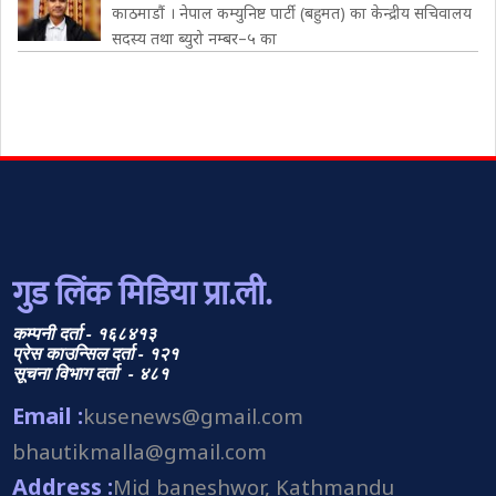
काठमाडौं । नेपाल कम्युनिष्ट पार्टी (बहुमत) का केन्द्रीय सचिवालय
सदस्य तथा ब्युरो नम्बर–५ का
गुड लिंक मिडिया प्रा.ली.
कम्पनी दर्ता - १६८४१३
प्रेस काउन्सिल दर्ता - १२१
सूचना विभाग दर्ता - ४८१
Email :
kusenews@gmail.com
bhautikmalla@gmail.com
Address :
Mid baneshwor, Kathmandu