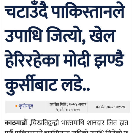
चटाउँदै पाकिस्तानले
उपाधि जित्यो, खेल
हेरिरहेका मोदी झण्डै
कुर्सीबाट लडे..
प्रकासित मिति : २०७४ असार
कुसेन्यूज
प्रकासित समय : ०१:२४
५, सोमबार ०१:२४
काठमाडौं ,
चिरप्रतिद्वन्द्वी भारतमाथि शानदार जित हात