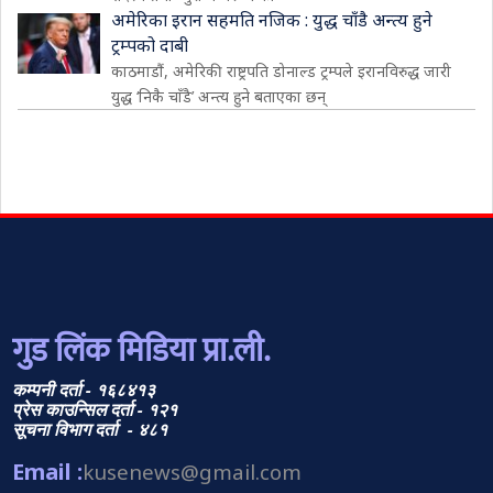
अमेरिका इरान सहमति नजिक : युद्ध चाँडै अन्त्य हुने
ट्रम्पको दाबी
काठमाडौं, अमेरिकी राष्ट्रपति डोनाल्ड ट्रम्पले इरानविरुद्ध जारी
युद्ध ‘निकै चाँडै’ अन्त्य हुने बताएका छन्
गुड लिंक मिडिया प्रा.ली.
कम्पनी दर्ता - १६८४१३
प्रेस काउन्सिल दर्ता - १२१
सूचना विभाग दर्ता - ४८१
Email :
kusenews@gmail.com