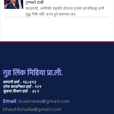
ट्रम्पको दाबी
काठमाडौं, अमेरिकी राष्ट्रपति डोनाल्ड ट्रम्पले इरानविरुद्ध जारी
युद्ध ‘निकै चाँडै’ अन्त्य हुने बताएका छन्
गुड लिंक मिडिया प्रा.ली.
कम्पनी दर्ता - १६८४१३
प्रेस काउन्सिल दर्ता - १२१
सूचना विभाग दर्ता - ४८१
Email :
kusenews@gmail.com
bhautikmalla@gmail.com