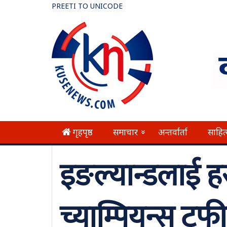
PREETI TO UNICODE
गृहपृष्ठ
समाचार
अन्तर्वार्ता
साहित
»
इङल्यान्डलाई हर
च्याम्पियन्स ट्