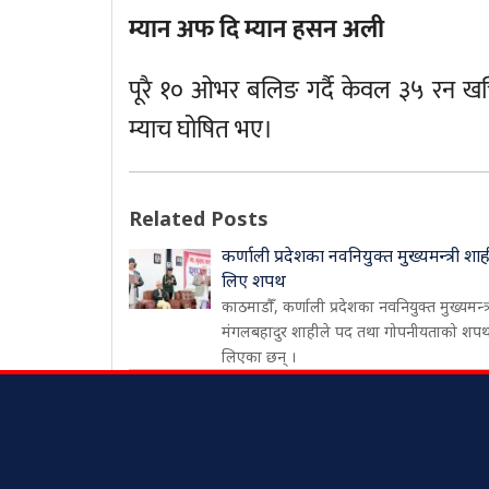
म्यान अफ दि म्यान हसन अली
पूरै १० ओभर बलिङ गर्दै केवल ३५ रन ख
म्याच घोषित भए।
Related Posts
कर्णाली प्रदेशका नवनियुक्त मुख्यमन्त्री शाह
लिए शपथ
काठमाडौँ, कर्णाली प्रदेशका नवनियुक्त मुख्यमन्त्
मंगलबहादुर शाहीले पद तथा गोपनीयताको शप
लिएका छन् ।