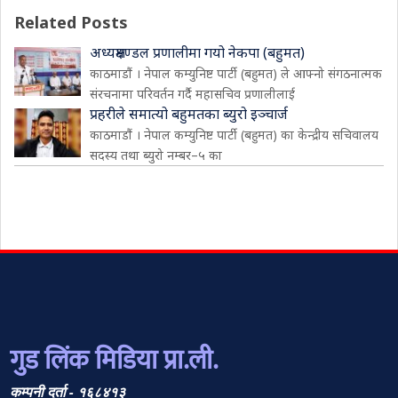
Related Posts
अध्यक्षमण्डल प्रणालीमा गयो नेकपा (बहुमत)
काठमाडौं । नेपाल कम्युनिष्ट पार्टी (बहुमत) ले आफ्नो संगठनात्मक
संरचनामा परिवर्तन गर्दै महासचिव प्रणालीलाई
प्रहरीले समात्यो बहुमतका ब्युरो इञ्चार्ज
काठमाडौं । नेपाल कम्युनिष्ट पार्टी (बहुमत) का केन्द्रीय सचिवालय
सदस्य तथा ब्युरो नम्बर–५ का
गुड लिंक मिडिया प्रा.ली.
कम्पनी दर्ता - १६८४१३