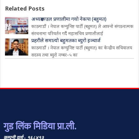
Related Posts
अध्यक्षमण्डल प्रणालीमा गयो नेकपा (बहुमत)
काठमाडौं । नेपाल कम्युनिष्ट पार्टी (बहुमत) ले आफ्नो संगठनात्मक
संरचनामा परिवर्तन गर्दै महासचिव प्रणालीलाई
प्रहरीले समात्यो बहुमतका ब्युरो इञ्चार्ज
काठमाडौं । नेपाल कम्युनिष्ट पार्टी (बहुमत) का केन्द्रीय सचिवालय
सदस्य तथा ब्युरो नम्बर–५ का
गुड लिंक मिडिया प्रा.ली.
कम्पनी दर्ता - १६८४१३