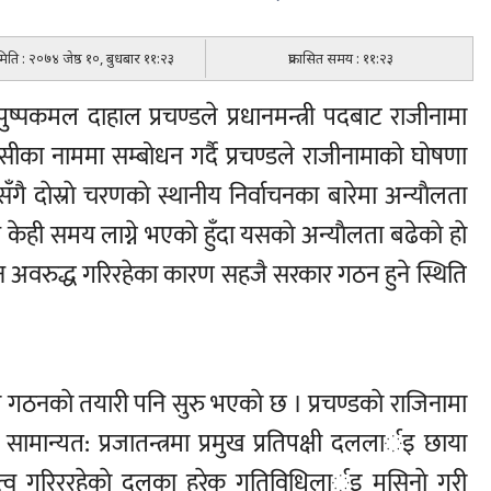
 मिति : २०७४ जेष्ठ १०, बुधबार ११:२३
प्रकासित समय : ११:२३
 पुष्पकमल दाहाल प्रचण्डले प्रधानमन्त्री पदबाट राजीनामा
सीका नाममा सम्बोधन गर्दै प्रचण्डले राजीनामाको घोषणा
सँगै दाेस्राे चरणकाे स्थानीय निर्वाचनका बारेमा अन्याैलता
ही समय लाग्ने भएकाे हुँदा यसकाे अन्याैलता बढेकाे हाे
सदन अवरुद्ध गरिरहेका कारण सहजै सरकार गठन हुने स्थिति
ार गठनकाे तयारी पनि सुरु भएकाे छ । प्रचण्डकाे राजिनामा
सामान्यत: प्रजातन्त्रमा प्रमुख प्रतिपक्षी दललार्इ छाया
त्व गरिररहेकाे दलका हरेक गतिविधिलार्इ मसिनाे गरी