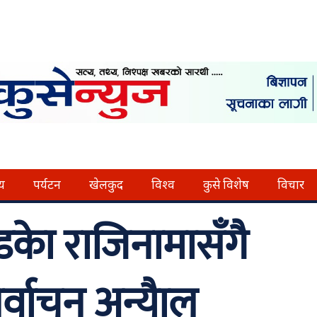
्य
पर्यटन
खेलकुद
विश्व
कुसे विशेष
विचार
चण्डकाे राजिनामासँगै
िर्वाचन अन्याैल