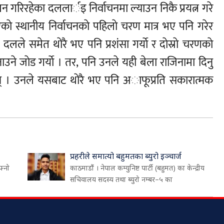
ेलन गरिरहेका दललार्इ निर्वाचनमा ल्याउन निकै प्रयत्न गरे
काे स्थानीय निर्वाचनकाे पहिलाे चरण मात्र भए पनि गरेर
 दलले समेत थाेरै भए पनि प्रशंसा गर्याे र दाेस्राे चरणकाे
बनाउने जाेड गर्याे । तर, पनि उनले यही बेला राजिनामा दिनु
न् । उनले यसबाट थाेरै भए पनि अाफूप्रति सकारात्मक
प्रहरीले समात्यो बहुमतका ब्युरो इञ्चार्ज
फ्नो
काठमाडौं । नेपाल कम्युनिष्ट पार्टी (बहुमत) का केन्द्रीय
सचिवालय सदस्य तथा ब्युरो नम्बर–५ का