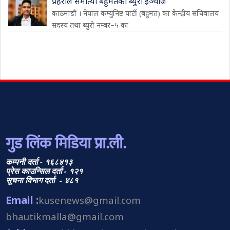
प्रहरीले समात्यो बहुमतका ब्युरो इञ्चार्ज
काठमाडौं । नेपाल कम्युनिष्ट पार्टी (बहुमत) का केन्द्रीय सचिवालय
सदस्य तथा ब्युरो नम्बर–५ का
गुड लिंक मिडिया प्रा.ली.
कम्पनी दर्ता - १६८४१३
प्रेस काउन्सिल दर्ता - १२१
सूचना विभाग दर्ता - ४८१
Email :
kusenews@gmail.com
bhautikmalla@gmail.com