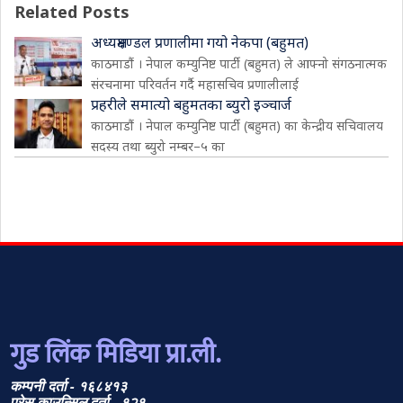
Related Posts
अध्यक्षमण्डल प्रणालीमा गयो नेकपा (बहुमत)
काठमाडौं । नेपाल कम्युनिष्ट पार्टी (बहुमत) ले आफ्नो संगठनात्मक
संरचनामा परिवर्तन गर्दै महासचिव प्रणालीलाई
प्रहरीले समात्यो बहुमतका ब्युरो इञ्चार्ज
काठमाडौं । नेपाल कम्युनिष्ट पार्टी (बहुमत) का केन्द्रीय सचिवालय
सदस्य तथा ब्युरो नम्बर–५ का
गुड लिंक मिडिया प्रा.ली.
कम्पनी दर्ता - १६८४१३
प्रेस काउन्सिल दर्ता - १२१