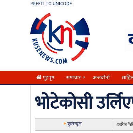
PREETI TO UNICODE
गृहपृष्ठ
समाचार
अन्तर्वार्ता
साहित
»
भोटेकोसी उर्ल
कुसेन्यूज
प्रकासित म