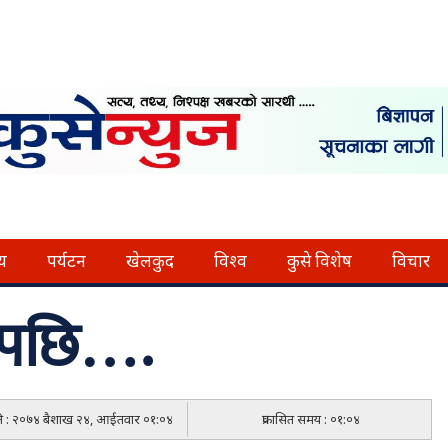
्य
पर्यटन
खेलकुद
विश्व
कुसे विशेष
विचार
िएपछि….
िति : २०७४ बैशाख २४, आईतवार ०१:०४
प्रकासित समय : ०१:०४