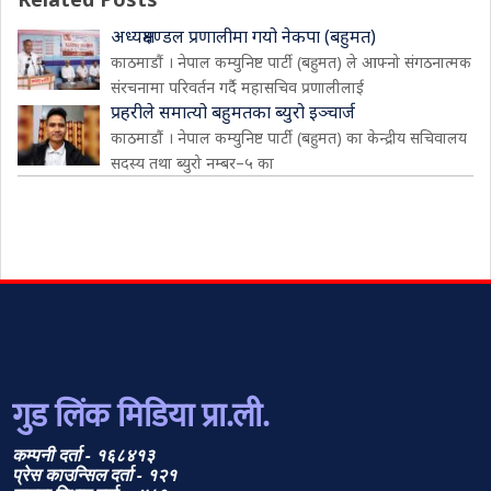
अध्यक्षमण्डल प्रणालीमा गयो नेकपा (बहुमत)
काठमाडौं । नेपाल कम्युनिष्ट पार्टी (बहुमत) ले आफ्नो संगठनात्मक
संरचनामा परिवर्तन गर्दै महासचिव प्रणालीलाई
प्रहरीले समात्यो बहुमतका ब्युरो इञ्चार्ज
काठमाडौं । नेपाल कम्युनिष्ट पार्टी (बहुमत) का केन्द्रीय सचिवालय
सदस्य तथा ब्युरो नम्बर–५ का
गुड लिंक मिडिया प्रा.ली.
कम्पनी दर्ता - १६८४१३
प्रेस काउन्सिल दर्ता - १२१