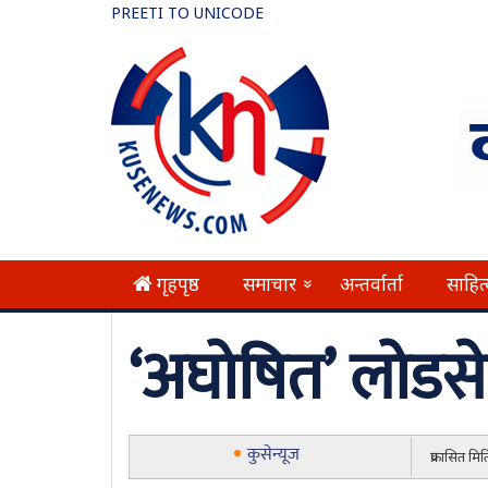
PREETI TO UNICODE
गृहपृष्ठ
समाचार
अन्तर्वार्ता
साहित
»
‘अघोषित’ लोडस
कुसेन्यूज
प्रकासित म