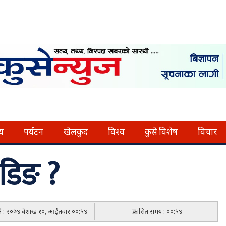
्य
पर्यटन
खेलकुद
विश्व
कुसे विशेष
विचार
ेडिङ ?
िति : २०७४ बैशाख १०, आईतवार ००:५४
प्रकासित समय : ००:५४