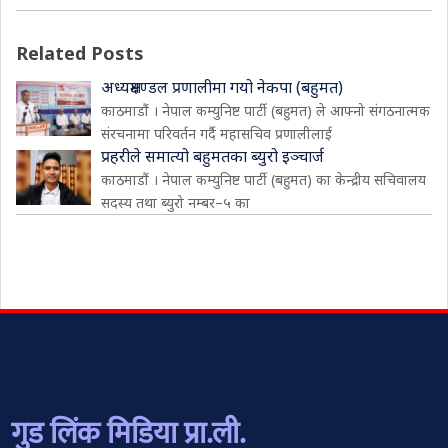
Related Posts
अध्यक्षमण्डल प्रणालीमा गयो नेकपा (बहुमत)
काठमाडौं । नेपाल कम्युनिष्ट पार्टी (बहुमत) ले आफ्नो संगठनात्मक
संरचनामा परिवर्तन गर्दै महासचिव प्रणालीलाई
प्रहरीले समात्यो बहुमतका ब्युरो इञ्चार्ज
काठमाडौं । नेपाल कम्युनिष्ट पार्टी (बहुमत) का केन्द्रीय सचिवालय
सदस्य तथा ब्युरो नम्बर–५ का
गुड लिंक मिडिया प्रा.ली.