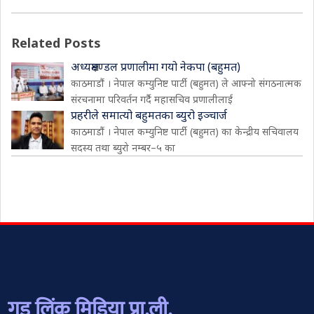
Related Posts
अध्यक्षमण्डल प्रणालीमा गयो नेकपा (बहुमत)
काठमाडौं । नेपाल कम्युनिष्ट पार्टी (बहुमत) ले आफ्नो संगठनात्मक
संरचनामा परिवर्तन गर्दै महासचिव प्रणालीलाई
प्रहरीले समात्यो बहुमतका ब्युरो इञ्चार्ज
काठमाडौं । नेपाल कम्युनिष्ट पार्टी (बहुमत) का केन्द्रीय सचिवालय
सदस्य तथा ब्युरो नम्बर–५ का
गुड लिंक मिडिया प्रा.ली.