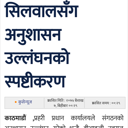
सिलवालसँग
अनुशासन
उल्लंघनको
स्पष्टीकरण
प्रकासित मिति : २०७४ बैशाख
कुसेन्यूज
प्रकासित समय : ००:२९
७, बिहीबार ००:२९
काठमाडौं ,
प्रहरी प्रधान कार्यालयले संगठनको