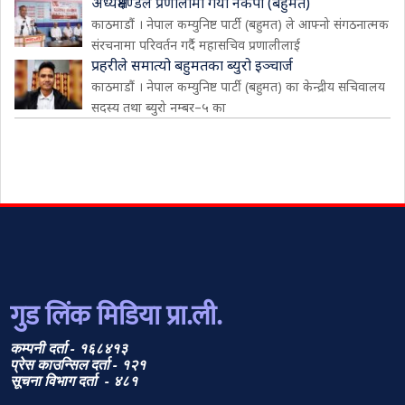
अध्यक्षमण्डल प्रणालीमा गयो नेकपा (बहुमत)
काठमाडौं । नेपाल कम्युनिष्ट पार्टी (बहुमत) ले आफ्नो संगठनात्मक
संरचनामा परिवर्तन गर्दै महासचिव प्रणालीलाई
प्रहरीले समात्यो बहुमतका ब्युरो इञ्चार्ज
काठमाडौं । नेपाल कम्युनिष्ट पार्टी (बहुमत) का केन्द्रीय सचिवालय
सदस्य तथा ब्युरो नम्बर–५ का
गुड लिंक मिडिया प्रा.ली.
कम्पनी दर्ता - १६८४१३
प्रेस काउन्सिल दर्ता - १२१
सूचना विभाग दर्ता - ४८१