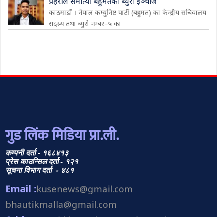
प्रहरीले समात्यो बहुमतका ब्युरो इञ्चार्ज
काठमाडौं । नेपाल कम्युनिष्ट पार्टी (बहुमत) का केन्द्रीय सचिवालय
सदस्य तथा ब्युरो नम्बर–५ का
गुड लिंक मिडिया प्रा.ली.
कम्पनी दर्ता - १६८४१३
प्रेस काउन्सिल दर्ता - १२१
सूचना विभाग दर्ता - ४८१
Email :
kusenews@gmail.com
bhautikmalla@gmail.com