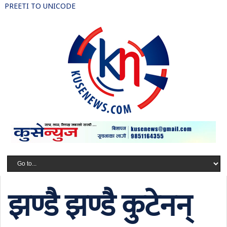
PREETI TO UNICODE
झण्डै झण्डै कुटेनन्