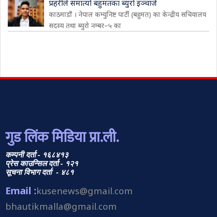
प्रहरीले समात्यो बहुमतका ब्युरो इञ्चार्ज
काठमाडौं । नेपाल कम्युनिष्ट पार्टी (बहुमत) का केन्द्रीय सचिवालय
सदस्य तथा ब्युरो नम्बर–५ का
गुड लिंक मिडिया प्रा.ली.
कम्पनी दर्ता - १६८४१३
प्रेस काउन्सिल दर्ता - १२१
सूचना विभाग दर्ता - ४८१
Email :
kusenews@gmail.com
bhautikmalla@gmail.com