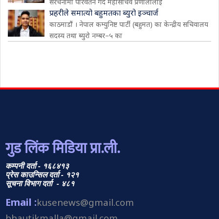
संरचनामा परिवर्तन गर्दै महासचिव प्रणालीलाई
प्रहरीले समात्यो बहुमतका ब्युरो इञ्चार्ज
काठमाडौं । नेपाल कम्युनिष्ट पार्टी (बहुमत) का केन्द्रीय सचिवालय
सदस्य तथा ब्युरो नम्बर–५ का
गुड लिंक मिडिया प्रा.ली.
कम्पनी दर्ता - १६८४१३
प्रेस काउन्सिल दर्ता - १२१
सूचना विभाग दर्ता - ४८१
Email :
kusenews@gmail.com
bhautikmalla@gmail.com