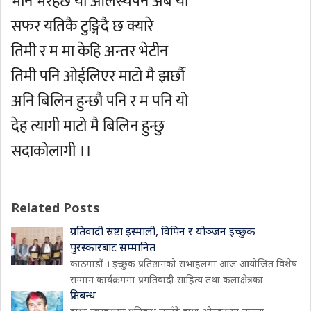
भान भैरहेछ यो आलस्यपन अब यो
सफर यतिकै टुङ्गिदै छ क्यारे
तिमी र म मा केहि अन्तर भेटीन
तिमी पनि ओईलिएर माटो मै झर्छौ
अनि बिलिन हुन्छौ पनि र म पनि यो
देह त्यागी माटो मै बिलिन हुन्छु
सदाकोलागी ।।
Related Posts
प्रगतिवादी स्रष्टा इस्माली, विपिन र योञ्जन इच्छुक
पुरस्कारबाट सम्मानित
काठमाडौं । इच्छुक प्रतिष्ठानको सभाहलमा आज आयोजित विशेष
सम्मान कार्यक्रममा प्रगतिवादी साहित्य तथा कलाक्षेत्रका
प्रतिबन्ध