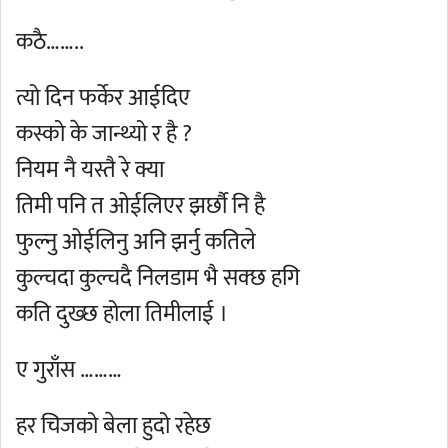
कठै……..
त्यो दिन फर्केर आईदिए
कस्को के जान्थ्यो र है ?
नियम नै यस्तै रे क्या
तिमी पनि त ओईलिएर झर्छौ नि है
फुल्नु ओईलिनु अनि झर्नु कतिले
कुल्चदा कुल्चदै निलडाम भै सक्छ हगि
कति दुख्छ होला तिमीलाई ।
ए गुराँस ………
हर चिजको बेला हुदो रहेछ