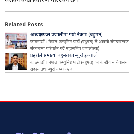
थरीका कार्ड वितरण गरिएको छ ।
Related Posts
अध्यक्षमण्डल प्रणालीमा गयो नेकपा (बहुमत)
काठमाडौं । नेपाल कम्युनिष्ट पार्टी (बहुमत) ले आफ्नो संगठनात्मक
संरचनामा परिवर्तन गर्दै महासचिव प्रणालीलाई
प्रहरीले समात्यो बहुमतका ब्युरो इञ्चार्ज
काठमाडौं । नेपाल कम्युनिष्ट पार्टी (बहुमत) का केन्द्रीय सचिवालय
सदस्य तथा ब्युरो नम्बर–५ का