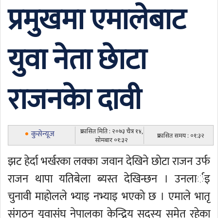
प्रमुखमा एमालेबाट
युवा नेता छाेटा
राजनकाे दावी
प्रकासित मिति : २०७३ चैत्र १४,
कुसेन्यूज
प्रकासित समय : ०१:३२
सोमबार ०१:३२
झट हेर्दा भर्खरका लक्का जवान देखिने छाेटा राजन उर्फ
राजन थापा यतिबेला ब्यस्त देखिन्छन । उनलार्इ
चुनावी माहाेलले भ्याइ नभ्याइ भएकाे छ । एमाले भातृ
संगठन युवासंघ नेपालका केन्द्रिय सदस्य समेत रहेका