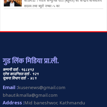
काठमाडौं । नेपाल कम्युनिष्ट पार्टी (बहुमत) का केन्द्रीय सचिवालय
सदस्य तथा ब्युरो नम्बर–५ का
गुड लिंक मिडिया प्रा.ली.
कम्पनी दर्ता - १६८४१३
प्रेस काउन्सिल दर्ता - १२१
सूचना विभाग दर्ता - ४८१
Email :
kusenews@gmail.com
bhautikmalla@gmail.com
Address :
Mid baneshwor, Kathmandu