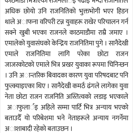
काठमाडाैँ भित्रीएका राजनलार्इ पढाइ भन्दा राजनितिले
अधिक छाेयाे उनि राजनितिकाे भुक्तभाेगी भएर हिडन
थाले अाफना वरिपरी टन्न युवाहरू राखेर परिचालन गर्न
सक्ने खुबी भएका राजनले काठमाडाैमा राम्रै जमाए ।
एमालेकाे युवासंघकाे केन्द्रिय राजनितिमा पुगे । सानैदेखी
एमाले राजनितिमा लागि परेका छाेटा राजन
जाजरकाेटकाे एमाले भित्र प्रखर युवाका रूपमा चिनिन्छन
। उनि अान्तरिक बिवादका कारण युवा परिषदबाट पनि
फुत्क्याइएका थिए । सानैदेखी कमर्ठ ढंगले लागेका युवा
नेता छाेटा राजन राजनिति अस्तित्वकाे लडाइ भएकाले
अाफुलार्इ अहिले सम्मा पार्टि भित्र अन्याय भएकाे
बताउदैँ याे परिबेशमा भने नेताहरूले अन्याय नगर्नेमा
अाशाबादी रहेकाे बताउछन ।