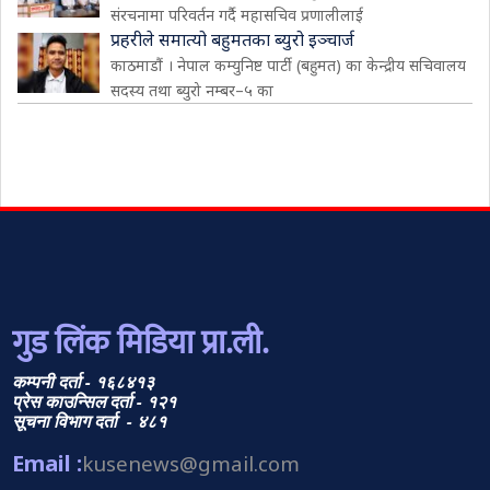
संरचनामा परिवर्तन गर्दै महासचिव प्रणालीलाई
प्रहरीले समात्यो बहुमतका ब्युरो इञ्चार्ज
काठमाडौं । नेपाल कम्युनिष्ट पार्टी (बहुमत) का केन्द्रीय सचिवालय
सदस्य तथा ब्युरो नम्बर–५ का
गुड लिंक मिडिया प्रा.ली.
कम्पनी दर्ता - १६८४१३
प्रेस काउन्सिल दर्ता - १२१
सूचना विभाग दर्ता - ४८१
Email :
kusenews@gmail.com