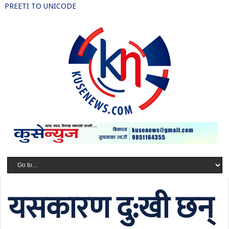
PREETI TO UNICODE
यसकारण दु:खी छन्