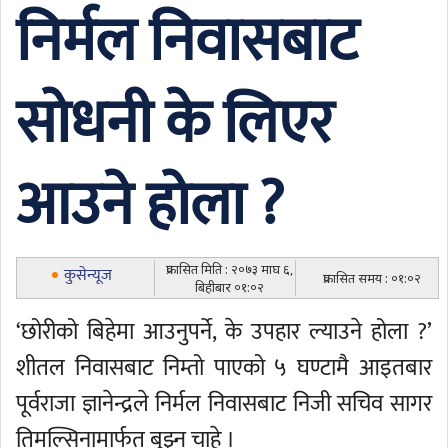
निर्मल निवासबाट
सोधनी के लिएर
आउने होला ?
प्रकासित मिति : २०७३ माघ ६,
कुसेन्यूज
प्रकासित समय : ०१:०२
बिहीबार ०१:०२
‘छोरीको बिहेमा आउनुपर्ने, के उपहार ल्याउने होला ?’
शीतल निवासबाट निम्तो पाएको ५ घण्टामै आइतबार
पूर्वराजा ज्ञानेन्द्रले निर्मल निवासबाट निजी सचिव सागर
तिमल्सिनामार्फत् बुझ्न चाहे ।