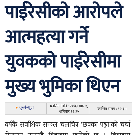
पाईरेसीको आरोपले
आत्महत्या गर्ने
युवकको पाईरेसीमा
मुख्य भुमिका थिएन
प्रकासित मिति : २०७३ माघ १,
कुसेन्यूज
प्रकासित समय : १२:३५
शनिबार १२:३५
वर्षकै सर्वाधिक सफल चलचित्र ‘छक्का पञ्जा’को चर्चा