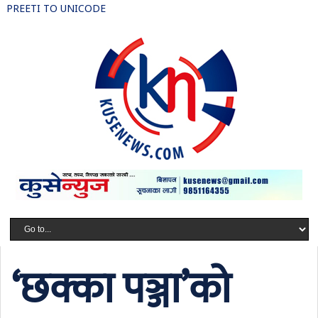
PREETI TO UNICODE
‘छक्का पञ्जा’को