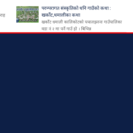
परम्परागत संस्कृतिको धनि गाउँको कथा :
खर्कोट,धमालीका कथा
ौराह
खर्कोट धमाली कालिकोटको पचालझरना गाउँपालिका
वडा नं २ मा पर्ने गाउँ हो । बिभिन्न