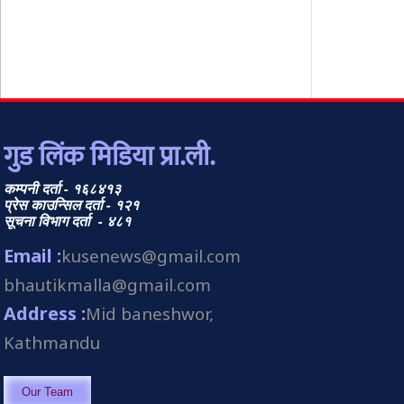
गुड लिंक मिडिया प्रा.ली.
कम्पनी दर्ता - १६८४१३
प्रेस काउन्सिल दर्ता - १२१
सूचना विभाग दर्ता - ४८१
Email :
kusenews@gmail.com
bhautikmalla@gmail.com
Address :
Mid baneshwor,
Kathmandu
Our Team