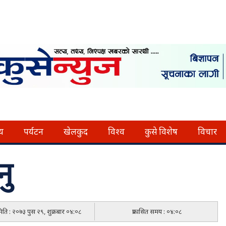
्य
पर्यटन
खेलकुद
विश्व
कुसे विशेष
विचार
नु
 मिति : २०७३ पुस २९, शुक्रबार ०४:०८
प्रकासित समय : ०४:०८